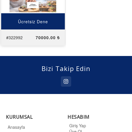
Ücretsiz Dene
#322992
70000.00 ₺
Bizi Takip Edin
KURUMSAL
HESABIM
Giriş Yap
Anasayfa
Üye Ol